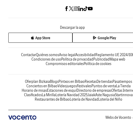
Descargar la app
App Store
Google Play
Contactar
Quiénes somos
Aviso legal
Accesibilidad
Reglamento UE 2024/10
Condiciones de uso
Política de privacidad
Publicidad
Mapa web
Compromisos editoriales
Política de cookies
Oferplan Bizkaia
Blogs
Pintxos en Bilbao
Recetas
De tiendas
Pasatiempos
Conciertos en Bilbao
Videojuegos
Festivales
Puntos de venta
La Tienda
Horario de misas
Estaciones de esquí
Directorio de empresas
Ofertas Intern
Clasificados
La Mirilla
Lotería Navidad 2025
Jaiak
Aste Nagusia
Startinnova
Restaurantes de Bilbao
Lotería de Navidad
Lotería del Niño
Webs de Vocento