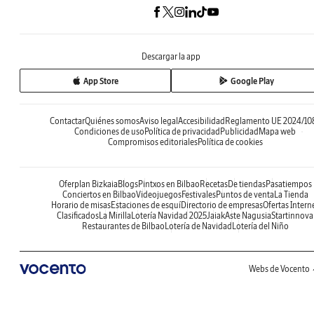
Descargar la app
App Store
Google Play
Contactar
Quiénes somos
Aviso legal
Accesibilidad
Reglamento UE 2024/10
Condiciones de uso
Política de privacidad
Publicidad
Mapa web
Compromisos editoriales
Política de cookies
Oferplan Bizkaia
Blogs
Pintxos en Bilbao
Recetas
De tiendas
Pasatiempos
Conciertos en Bilbao
Videojuegos
Festivales
Puntos de venta
La Tienda
Horario de misas
Estaciones de esquí
Directorio de empresas
Ofertas Intern
Clasificados
La Mirilla
Lotería Navidad 2025
Jaiak
Aste Nagusia
Startinnova
Restaurantes de Bilbao
Lotería de Navidad
Lotería del Niño
Webs de Vocento