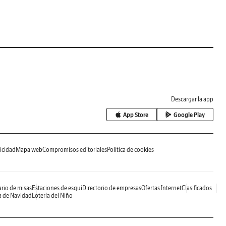
Descargar la app
App Store
Google Play
icidad
Mapa web
Compromisos editoriales
Política de cookies
rio de misas
Estaciones de esquí
Directorio de empresas
Ofertas Internet
Clasificados
a de Navidad
Lotería del Niño