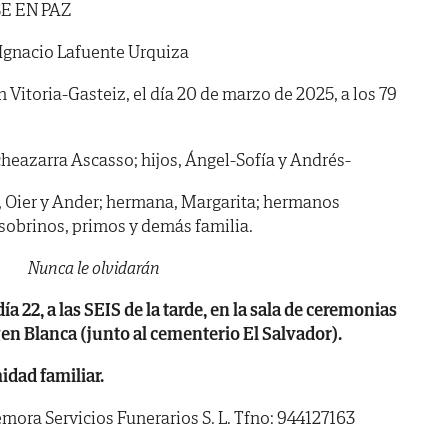
E EN PAZ
Ignacio Lafuente Urquiza
n Vitoria-Gasteiz, el día 20 de marzo de 2025, a los 79
heazarra Ascasso; hijos, Ángel-Sofía y Andrés-
ne, Oier y Ander; hermana, Margarita; hermanos
; sobrinos, primos y demás familia.
Nunca le olvidarán
 22, a las SEIS de la tarde, en la sala de ceremonias
n Blanca (junto al cementerio El Salvador).
dad familiar.
mora Servicios Funerarios S. L. Tfno: 944127163