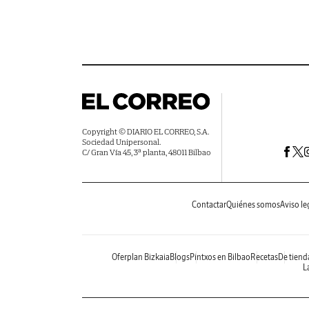
Copyright © DIARIO EL CORREO, S.A.
Sociedad Unipersonal.
C/ Gran Vía 45, 3ª planta, 48011 Bilbao
Contactar
Quiénes somos
Aviso le
Oferplan Bizkaia
Blogs
Pintxos en Bilbao
Recetas
De tiend
La