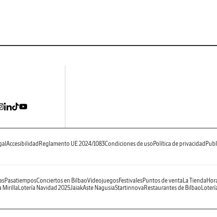
gal
Accesibilidad
Reglamento UE 2024/1083
Condiciones de uso
Política de privacidad
Publ
as
Pasatiempos
Conciertos en Bilbao
Videojuegos
Festivales
Puntos de venta
La Tienda
Hora
 Mirilla
Lotería Navidad 2025
Jaiak
Aste Nagusia
Startinnova
Restaurantes de Bilbao
Loterí