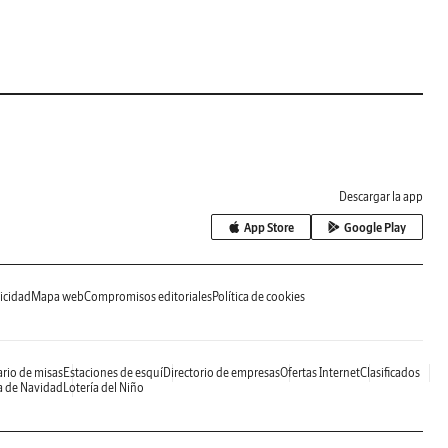
Descargar la app
App Store
Google Play
icidad
Mapa web
Compromisos editoriales
Política de cookies
rio de misas
Estaciones de esquí
Directorio de empresas
Ofertas Internet
Clasificados
a de Navidad
Lotería del Niño