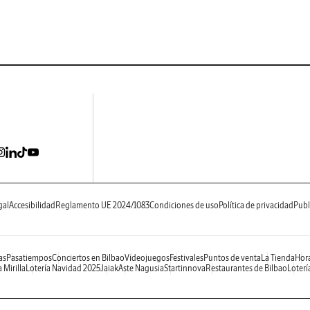
gal
Accesibilidad
Reglamento UE 2024/1083
Condiciones de uso
Política de privacidad
Publ
as
Pasatiempos
Conciertos en Bilbao
Videojuegos
Festivales
Puntos de venta
La Tienda
Hora
 Mirilla
Lotería Navidad 2025
Jaiak
Aste Nagusia
Startinnova
Restaurantes de Bilbao
Loterí