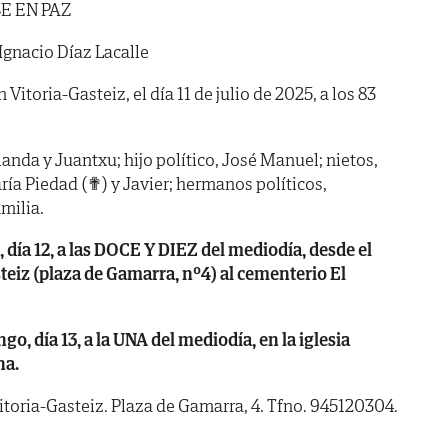
E EN PAZ
Ignacio Díaz Lacalle
n Vitoria-Gasteiz, el día 11 de julio de 2025, a los 83
landa y Juantxu; hijo político, José Manuel; nietos,
ría Piedad (✟) y Javier; hermanos políticos,
milia.
a 12, a las DOCE Y DIEZ del mediodía, desde el
teiz (plaza de Gamarra, nº4) al cementerio El
día 13, a la UNA del mediodía, en la iglesia
na.
itoria-Gasteiz. Plaza de Gamarra, 4. Tfno. 945120304.