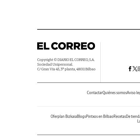
Copyright © DIARIO EL CORREO, S.A.
Sociedad Unipersonal.
C/ Gran Vía 45, 3ª planta, 48011 Bilbao
Contactar
Quiénes somos
Aviso le
Oferplan Bizkaia
Blogs
Pintxos en Bilbao
Recetas
De tiend
La