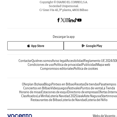
Copyright © DIARIO EL CORREO, S.A.
Sociedad Unipersonal.
C/ Gran Vía 45, 3ª planta, 48011 Bilbao
Descargar la app
App Store
Google Play
Contactar
Quiénes somos
Aviso legal
Accesibilidad
Reglamento UE 2024/10
Condiciones de uso
Política de privacidad
Publicidad
Mapa web
Compromisos editoriales
Política de cookies
Oferplan Bizkaia
Blogs
Pintxos en Bilbao
Recetas
De tiendas
Pasatiempos
Conciertos en Bilbao
Videojuegos
Festivales
Puntos de venta
La Tienda
Horario de misas
Estaciones de esquí
Directorio de empresas
Ofertas Intern
Clasificados
La Mirilla
Lotería Navidad 2025
Jaiak
Aste Nagusia
Startinnova
Restaurantes de Bilbao
Lotería de Navidad
Lotería del Niño
Webs de Vocento