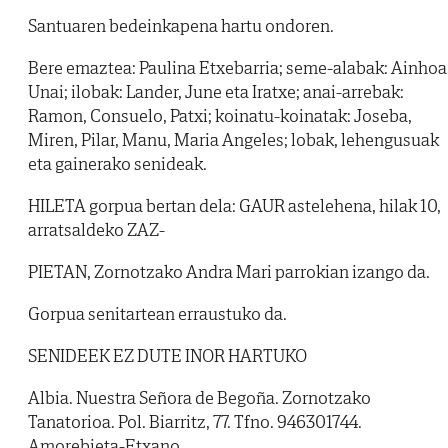
Santuaren bedeinkapena hartu ondoren.
Bere emaztea: Paulina Etxebarria; seme-alabak: Ainhoa
Unai; ilobak: Lander, June eta Iratxe; anai-arrebak:
Ramon, Consuelo, Patxi; koinatu-koinatak: Joseba,
Miren, Pilar, Manu, Maria Angeles; lobak, lehengusuak
eta gainerako senideak.
HILETA gorpua bertan dela: GAUR astelehena, hilak 10,
arratsaldeko ZAZ-
PIETAN, Zornotzako Andra Mari parrokian izango da.
Gorpua senitartean erraustuko da.
SENIDEEK EZ DUTE INOR HARTUKO
Albia. Nuestra Señora de Begoña. Zornotzako
Tanatorioa. Pol. Biarritz, 77. Tfno. 946301744.
Amorebieta-Etxano.