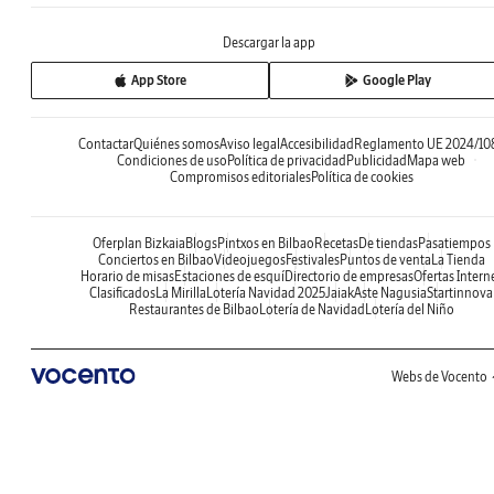
Descargar la app
App Store
Google Play
Contactar
Quiénes somos
Aviso legal
Accesibilidad
Reglamento UE 2024/10
Condiciones de uso
Política de privacidad
Publicidad
Mapa web
Compromisos editoriales
Política de cookies
Oferplan Bizkaia
Blogs
Pintxos en Bilbao
Recetas
De tiendas
Pasatiempos
Conciertos en Bilbao
Videojuegos
Festivales
Puntos de venta
La Tienda
Horario de misas
Estaciones de esquí
Directorio de empresas
Ofertas Intern
Clasificados
La Mirilla
Lotería Navidad 2025
Jaiak
Aste Nagusia
Startinnova
Restaurantes de Bilbao
Lotería de Navidad
Lotería del Niño
Webs de Vocento