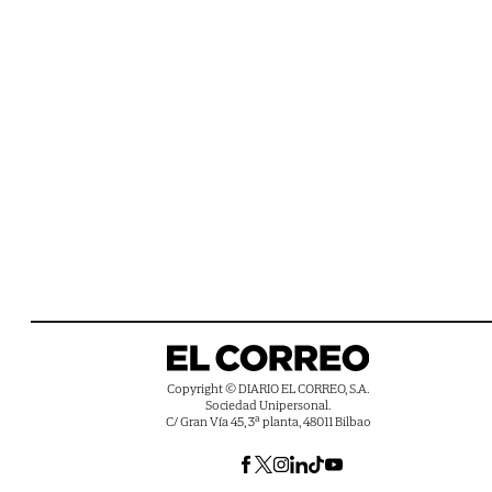
Copyright © DIARIO EL CORREO, S.A.
Sociedad Unipersonal.
C/ Gran Vía 45, 3ª planta, 48011 Bilbao