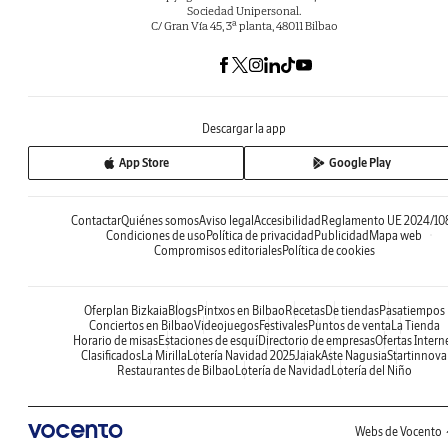
Sociedad Unipersonal.
C/ Gran Vía 45, 3ª planta, 48011 Bilbao
Descargar la app
App Store
Google Play
Contactar
Quiénes somos
Aviso legal
Accesibilidad
Reglamento UE 2024/10
Condiciones de uso
Política de privacidad
Publicidad
Mapa web
Compromisos editoriales
Política de cookies
Oferplan Bizkaia
Blogs
Pintxos en Bilbao
Recetas
De tiendas
Pasatiempos
Conciertos en Bilbao
Videojuegos
Festivales
Puntos de venta
La Tienda
Horario de misas
Estaciones de esquí
Directorio de empresas
Ofertas Intern
Clasificados
La Mirilla
Lotería Navidad 2025
Jaiak
Aste Nagusia
Startinnova
Restaurantes de Bilbao
Lotería de Navidad
Lotería del Niño
Webs de Vocento