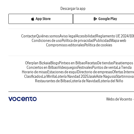
Descargar la app
App Store
Google Play
Contactar
Quiénes somos
Aviso legal
Accesibilidad
Reglamento UE 2024/10
Condiciones de uso
Política de privacidad
Publicidad
Mapa web
Compromisos editoriales
Política de cookies
Oferplan Bizkaia
Blogs
Pintxos en Bilbao
Recetas
De tiendas
Pasatiempos
Conciertos en Bilbao
Videojuegos
Festivales
Puntos de venta
La Tienda
Horario de misas
Estaciones de esquí
Directorio de empresas
Ofertas Intern
Clasificados
La Mirilla
Lotería Navidad 2025
Jaiak
Aste Nagusia
Startinnova
Restaurantes de Bilbao
Lotería de Navidad
Lotería del Niño
Webs de Vocento