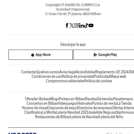
Copyright © DIARIO EL CORREO, S.A.
Sociedad Unipersonal.
C/ Gran Vía 45, 3ª planta, 48011 Bilbao
Descargar la app
App Store
Google Play
Contactar
Quiénes somos
Aviso legal
Accesibilidad
Reglamento UE 2024/10
Condiciones de uso
Política de privacidad
Publicidad
Mapa web
Compromisos editoriales
Política de cookies
Oferplan Bizkaia
Blogs
Pintxos en Bilbao
Recetas
De tiendas
Pasatiempos
Conciertos en Bilbao
Videojuegos
Festivales
Puntos de venta
La Tienda
Horario de misas
Estaciones de esquí
Directorio de empresas
Ofertas Intern
Clasificados
La Mirilla
Lotería Navidad 2025
Jaiak
Aste Nagusia
Startinnova
Restaurantes de Bilbao
Lotería de Navidad
Lotería del Niño