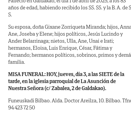
Falleció en Galdakao, el día 1 de abril de 2025, a los 83
años de edad, habiendo recibido los SS. SS. y la B. A. de S
S.
Su esposa, doña Gixane Zorriqueta Miranda; hijos, Anna
Ane, Joseba y Elene; hijos políticos, Jesús Lucindo y
Ander Belarrinaga; nietos, Ulla, Ane, Unai e Irati;
hermanos, Eloisa, Luis Enrique, César, Fátima y
Fernando; hermanos políticos, sobrinos, primos y dem
familia.
MISA FUNERAL: HOY, jueves, día 3, a las SIETE de la
tarde, en la iglesia parroquial de La Asunción de
Nuestra Señora (c/ Zabalea, 2 de Galdakao).
Funeuskadi Bilbao. Alda. Doctor Areilza, 10. Bilbao. Tfn
94 423 72 50