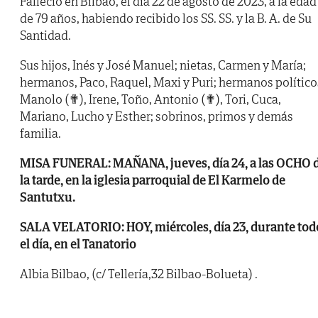
Falleció en Bilbao, el día 22 de agosto de 2023, a la edad
de 79 años, habiendo recibido los SS. SS. y la B. A. de Su
Santidad.
Sus hijos, Inés y José Manuel; nietas, Carmen y María;
hermanos, Paco, Raquel, Maxi y Puri; hermanos político
Manolo (✟), Irene, Toño, Antonio (✟), Tori, Cuca,
Mariano, Lucho y Esther; sobrinos, primos y demás
familia.
MISA FUNERAL: MAÑANA, jueves, día 24, a las OCHO 
la tarde, en la iglesia parroquial de El Karmelo de
Santutxu.
SALA VELATORIO: HOY, miércoles, día 23, durante tod
el día, en el Tanatorio
Albia Bilbao, (c/ Tellería,32 Bilbao-Bolueta) .