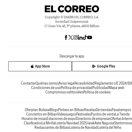
Copyright © DIARIO EL CORREO, S.A.
Sociedad Unipersonal.
C/ Gran Vía 45, 3ª planta, 48011 Bilbao
Descargar la app
App Store
Google Play
Contactar
Quiénes somos
Aviso legal
Accesibilidad
Reglamento UE 2024/10
Condiciones de uso
Política de privacidad
Publicidad
Mapa web
Compromisos editoriales
Política de cookies
Oferplan Bizkaia
Blogs
Pintxos en Bilbao
Recetas
De tiendas
Pasatiempos
Conciertos en Bilbao
Videojuegos
Festivales
Puntos de venta
La Tienda
Horario de misas
Estaciones de esquí
Directorio de empresas
Ofertas Intern
Clasificados
La Mirilla
Lotería Navidad 2025
Jaiak
Aste Nagusia
Startinnova
Restaurantes de Bilbao
Lotería de Navidad
Lotería del Niño