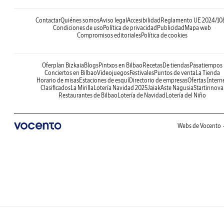
Contactar
Quiénes somos
Aviso legal
Accesibilidad
Reglamento UE 2024/10
Condiciones de uso
Política de privacidad
Publicidad
Mapa web
Compromisos editoriales
Política de cookies
Oferplan Bizkaia
Blogs
Pintxos en Bilbao
Recetas
De tiendas
Pasatiempos
Conciertos en Bilbao
Videojuegos
Festivales
Puntos de venta
La Tienda
Horario de misas
Estaciones de esquí
Directorio de empresas
Ofertas Intern
Clasificados
La Mirilla
Lotería Navidad 2025
Jaiak
Aste Nagusia
Startinnova
Restaurantes de Bilbao
Lotería de Navidad
Lotería del Niño
Webs de Vocento