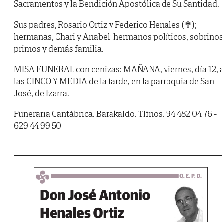
Sacramentos y la Bendición Apostólica de Su Santidad.
Sus padres, Rosario Ortiz y Federico Henales (✟);
hermanas, Chari y Anabel; hermanos políticos, sobrinos
primos y demás familia.
MISA FUNERAL con cenizas: MAÑANA, viernes, día 12, 
las CINCO Y MEDIA de la tarde, en la parroquia de San
José, de Izarra.
Funeraria Cantábrica. Barakaldo. Tlfnos. 94 482 04 76 -
629 44 99 50