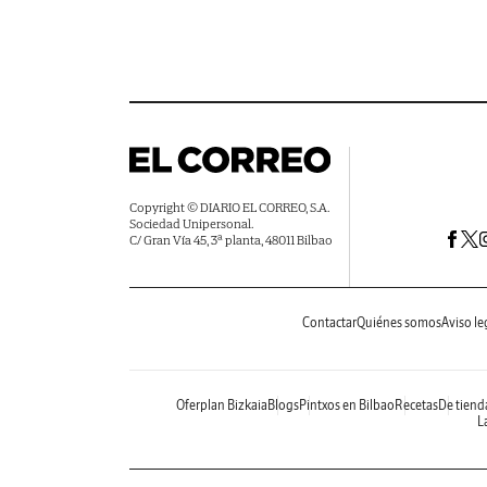
Copyright © DIARIO EL CORREO, S.A.
Sociedad Unipersonal.
C/ Gran Vía 45, 3ª planta, 48011 Bilbao
Contactar
Quiénes somos
Aviso le
Oferplan Bizkaia
Blogs
Pintxos en Bilbao
Recetas
De tiend
La