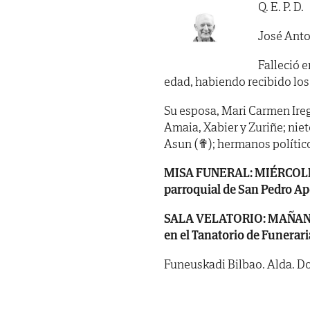
Q. E. P. D.
José Anto
Falleció e
edad, habiendo recibido los SS
Su esposa, Mari Carmen Iregu
Amaia, Xabier y Zuriñe; niet
Asun (✟); hermanos político
MISA FUNERAL: MIÉRCOLES, dí
parroquial de San Pedro Apó
SALA VELATORIO: MAÑANA, lu
en el Tanatorio de Funerari
Funeuskadi Bilbao. Alda. Doc