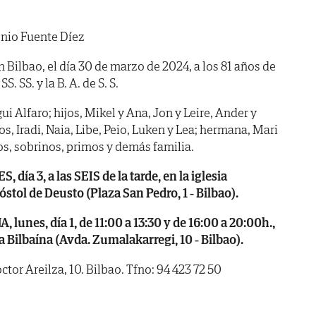
nio Fuente Díez
n Bilbao, el día 30 de marzo de 2024, a los 81 años de
. SS. y la B. A. de S. S.
i Alfaro; hijos, Mikel y Ana, Jon y Leire, Ander y
os, Iradi, Naia, Libe, Peio, Luken y Lea; hermana, Mari
s, sobrinos, primos y demás familia.
a 3, a las SEIS de la tarde, en la iglesia
stol de Deusto (Plaza San Pedro, 1 - Bilbao).
nes, día 1, de 11:00 a 13:30 y de 16:00 a 20:00h.,
a Bilbaína (Avda. Zumalakarregi, 10 - Bilbao).
tor Areilza, 10. Bilbao. Tfno: 94 423 72 50