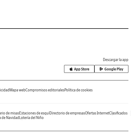
Descargar la app
App Store
Google Play
icidad
Mapa web
Compromisos editoriales
Política de cookies
rio de misas
Estaciones de esquí
Directorio de empresas
Ofertas Internet
Clasificados
a de Navidad
Lotería del Niño