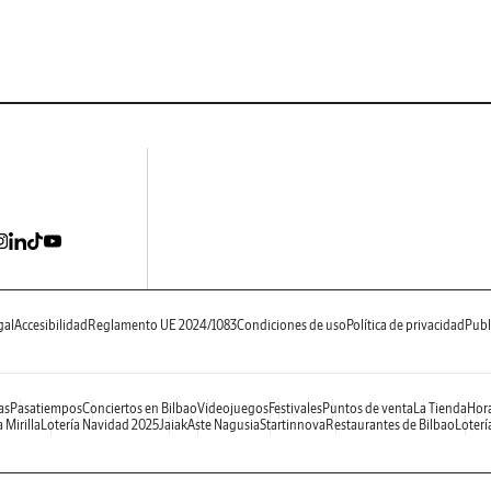
gal
Accesibilidad
Reglamento UE 2024/1083
Condiciones de uso
Política de privacidad
Publ
as
Pasatiempos
Conciertos en Bilbao
Videojuegos
Festivales
Puntos de venta
La Tienda
Hora
 Mirilla
Lotería Navidad 2025
Jaiak
Aste Nagusia
Startinnova
Restaurantes de Bilbao
Loterí