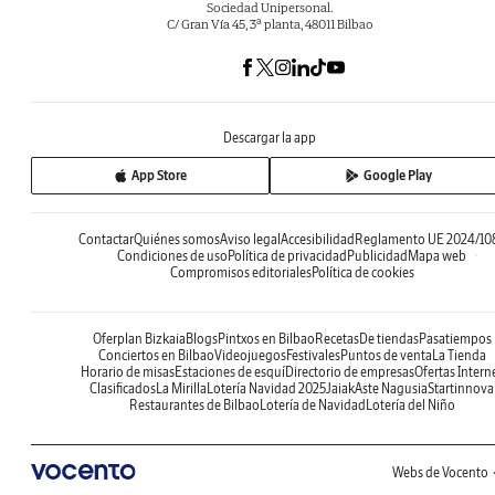
Sociedad Unipersonal.
C/ Gran Vía 45, 3ª planta, 48011 Bilbao
Descargar la app
App Store
Google Play
Contactar
Quiénes somos
Aviso legal
Accesibilidad
Reglamento UE 2024/10
Condiciones de uso
Política de privacidad
Publicidad
Mapa web
Compromisos editoriales
Política de cookies
Oferplan Bizkaia
Blogs
Pintxos en Bilbao
Recetas
De tiendas
Pasatiempos
Conciertos en Bilbao
Videojuegos
Festivales
Puntos de venta
La Tienda
Horario de misas
Estaciones de esquí
Directorio de empresas
Ofertas Intern
Clasificados
La Mirilla
Lotería Navidad 2025
Jaiak
Aste Nagusia
Startinnova
Restaurantes de Bilbao
Lotería de Navidad
Lotería del Niño
Webs de Vocento