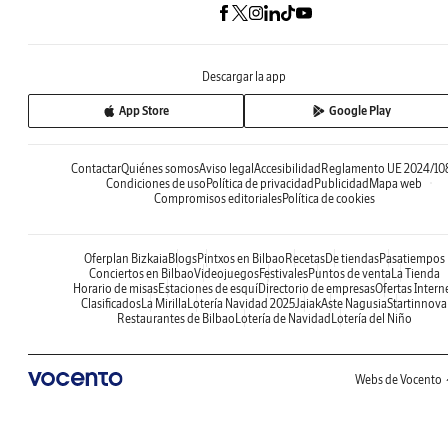
Descargar la app
App Store
Google Play
Contactar
Quiénes somos
Aviso legal
Accesibilidad
Reglamento UE 2024/10
Condiciones de uso
Política de privacidad
Publicidad
Mapa web
Compromisos editoriales
Política de cookies
Oferplan Bizkaia
Blogs
Pintxos en Bilbao
Recetas
De tiendas
Pasatiempos
Conciertos en Bilbao
Videojuegos
Festivales
Puntos de venta
La Tienda
Horario de misas
Estaciones de esquí
Directorio de empresas
Ofertas Intern
Clasificados
La Mirilla
Lotería Navidad 2025
Jaiak
Aste Nagusia
Startinnova
Restaurantes de Bilbao
Lotería de Navidad
Lotería del Niño
Webs de Vocento