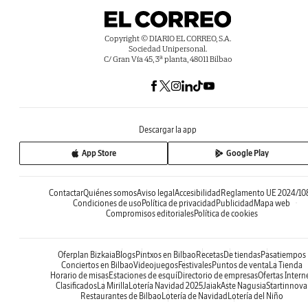
Copyright © DIARIO EL CORREO, S.A.
Sociedad Unipersonal.
C/ Gran Vía 45, 3ª planta, 48011 Bilbao
Descargar la app
App Store
Google Play
Contactar
Quiénes somos
Aviso legal
Accesibilidad
Reglamento UE 2024/10
Condiciones de uso
Política de privacidad
Publicidad
Mapa web
Compromisos editoriales
Política de cookies
Oferplan Bizkaia
Blogs
Pintxos en Bilbao
Recetas
De tiendas
Pasatiempos
Conciertos en Bilbao
Videojuegos
Festivales
Puntos de venta
La Tienda
Horario de misas
Estaciones de esquí
Directorio de empresas
Ofertas Intern
Clasificados
La Mirilla
Lotería Navidad 2025
Jaiak
Aste Nagusia
Startinnova
Restaurantes de Bilbao
Lotería de Navidad
Lotería del Niño