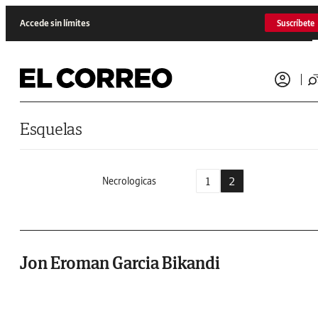
Saltar al contenido
Accede sin límites
Suscríbete
Esquelas
1
2
Necrologicas
Jon Eroman Garcia Bikandi