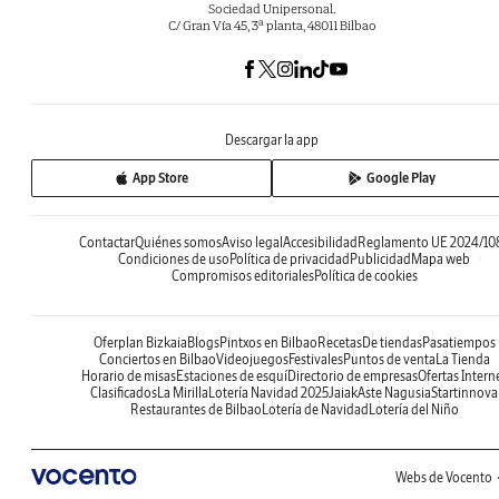
Sociedad Unipersonal.
C/ Gran Vía 45, 3ª planta, 48011 Bilbao
Descargar la app
App Store
Google Play
Contactar
Quiénes somos
Aviso legal
Accesibilidad
Reglamento UE 2024/10
Condiciones de uso
Política de privacidad
Publicidad
Mapa web
Compromisos editoriales
Política de cookies
Oferplan Bizkaia
Blogs
Pintxos en Bilbao
Recetas
De tiendas
Pasatiempos
Conciertos en Bilbao
Videojuegos
Festivales
Puntos de venta
La Tienda
Horario de misas
Estaciones de esquí
Directorio de empresas
Ofertas Intern
Clasificados
La Mirilla
Lotería Navidad 2025
Jaiak
Aste Nagusia
Startinnova
Restaurantes de Bilbao
Lotería de Navidad
Lotería del Niño
Webs de Vocento