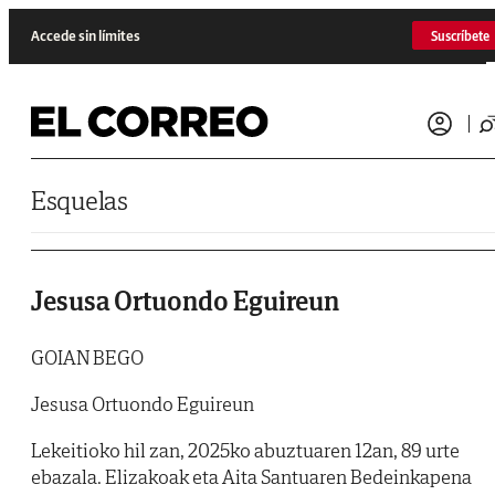
Saltar al contenido
Accede sin límites
Suscríbete
Esquelas
Jesusa Ortuondo Eguireun
GOIAN BEGO
Jesusa Ortuondo Eguireun
Lekeitioko hil zan, 2025ko abuztuaren 12an, 89 urte
ebazala. Elizakoak eta Aita Santuaren Bedeinkapena