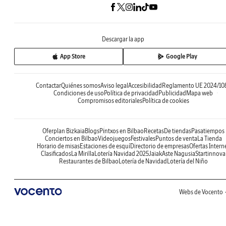
Descargar la app
App Store
Google Play
Contactar
Quiénes somos
Aviso legal
Accesibilidad
Reglamento UE 2024/10
Condiciones de uso
Política de privacidad
Publicidad
Mapa web
Compromisos editoriales
Política de cookies
Oferplan Bizkaia
Blogs
Pintxos en Bilbao
Recetas
De tiendas
Pasatiempos
Conciertos en Bilbao
Videojuegos
Festivales
Puntos de venta
La Tienda
Horario de misas
Estaciones de esquí
Directorio de empresas
Ofertas Intern
Clasificados
La Mirilla
Lotería Navidad 2025
Jaiak
Aste Nagusia
Startinnova
Restaurantes de Bilbao
Lotería de Navidad
Lotería del Niño
Webs de Vocento