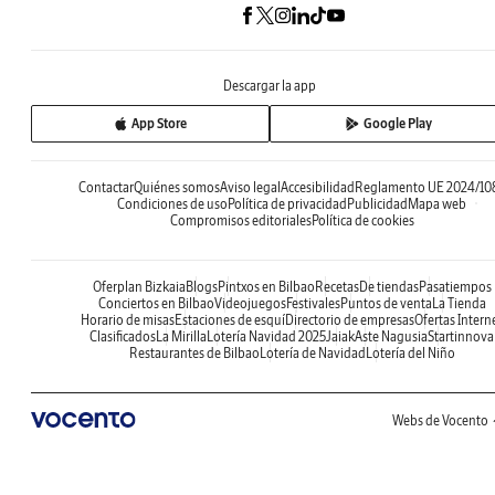
Descargar la app
App Store
Google Play
Contactar
Quiénes somos
Aviso legal
Accesibilidad
Reglamento UE 2024/10
Condiciones de uso
Política de privacidad
Publicidad
Mapa web
Compromisos editoriales
Política de cookies
Oferplan Bizkaia
Blogs
Pintxos en Bilbao
Recetas
De tiendas
Pasatiempos
Conciertos en Bilbao
Videojuegos
Festivales
Puntos de venta
La Tienda
Horario de misas
Estaciones de esquí
Directorio de empresas
Ofertas Intern
Clasificados
La Mirilla
Lotería Navidad 2025
Jaiak
Aste Nagusia
Startinnova
Restaurantes de Bilbao
Lotería de Navidad
Lotería del Niño
Webs de Vocento