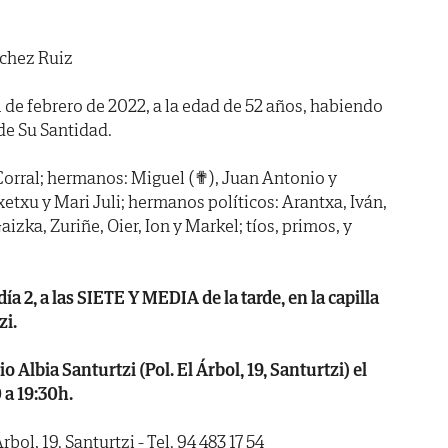
chez Ruiz
 1 de febrero de 2022, a la edad de 52 años, habiendo
. de Su Santidad.
Corral; hermanos: Miguel (✟), Juan Antonio y
xetxu y Mari Juli; hermanos políticos: Arantxa, Iván,
izka, Zuriñe, Oier, Ion y Markel; tíos, primos, y
2, a las SIETE Y MEDIA de la tarde, en la capilla
zi.
lbia Santurtzi (Pol. El Árbol, 19, Santurtzi) el
 a 19:30h.
rbol, 19. Santurtzi - Tel. 94 483 17 54