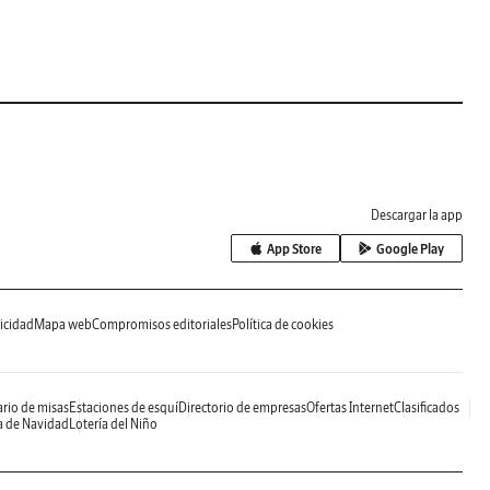
Descargar la app
App Store
Google Play
icidad
Mapa web
Compromisos editoriales
Política de cookies
rio de misas
Estaciones de esquí
Directorio de empresas
Ofertas Internet
Clasificados
a de Navidad
Lotería del Niño