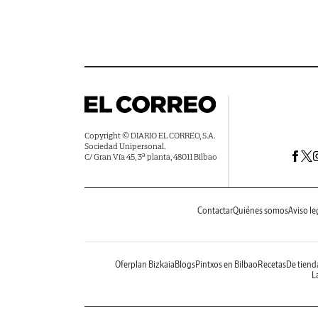
Copyright © DIARIO EL CORREO, S.A.
Sociedad Unipersonal.
C/ Gran Vía 45, 3ª planta, 48011 Bilbao
Contactar
Quiénes somos
Aviso le
Oferplan Bizkaia
Blogs
Pintxos en Bilbao
Recetas
De tiend
La