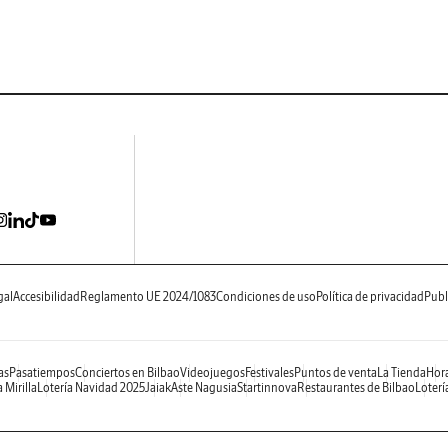
gal
Accesibilidad
Reglamento UE 2024/1083
Condiciones de uso
Política de privacidad
Publ
as
Pasatiempos
Conciertos en Bilbao
Videojuegos
Festivales
Puntos de venta
La Tienda
Hora
 Mirilla
Lotería Navidad 2025
Jaiak
Aste Nagusia
Startinnova
Restaurantes de Bilbao
Loterí