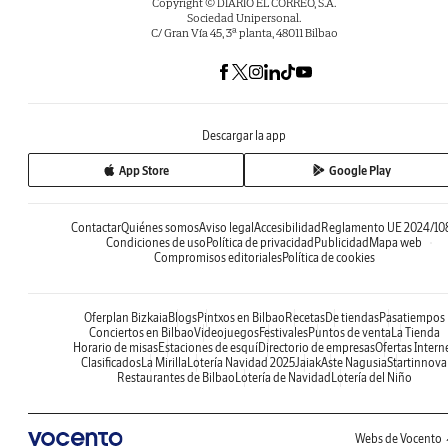
Copyright © DIARIO EL CORREO, S.A.
Sociedad Unipersonal.
C/ Gran Vía 45, 3ª planta, 48011 Bilbao
Descargar la app
App Store
Google Play
Contactar
Quiénes somos
Aviso legal
Accesibilidad
Reglamento UE 2024/10
Condiciones de uso
Política de privacidad
Publicidad
Mapa web
Compromisos editoriales
Política de cookies
Oferplan Bizkaia
Blogs
Pintxos en Bilbao
Recetas
De tiendas
Pasatiempos
Conciertos en Bilbao
Videojuegos
Festivales
Puntos de venta
La Tienda
Horario de misas
Estaciones de esquí
Directorio de empresas
Ofertas Intern
Clasificados
La Mirilla
Lotería Navidad 2025
Jaiak
Aste Nagusia
Startinnova
Restaurantes de Bilbao
Lotería de Navidad
Lotería del Niño
Webs de Vocento