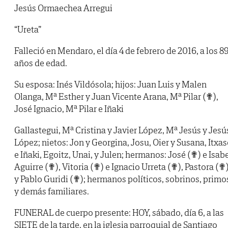
Jesús Ormaechea Arregui
“Ureta”
Falleció en Mendaro, el día 4 de febrero de 2016, a los 8
años de edad.
Su esposa: Inés Vildósola; hijos: Juan Luis y Malen
Olanga, Mª Esther y Juan Vicente Arana, Mª Pilar (✟),
José Ignacio, Mª Pilar e Iñaki
Gallastegui, Mª Cristina y Javier López, Mª Jesús y Jesú
López; nietos: Jon y Georgina, Josu, Oier y Susana, Itxa
e Iñaki, Egoitz, Unai, y Julen; hermanos: José (✟) e Isab
Aguirre (✟), Vitoria (✟) e Ignacio Urreta (✟), Pastora (✟
y Pablo Guridi (✟); hermanos políticos, sobrinos, primo
y demás familiares.
FUNERAL de cuerpo presente: HOY, sábado, día 6, a las
SIETE de la tarde, en la iglesia parroquial de Santiago