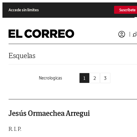
Saltar al contenido
Accede sin límites
Suscríbete
Esquelas
1
2
3
Necrologicas
Jesús Ormaechea Arregui
R. I. P.