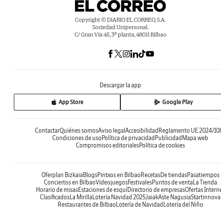
Copyright © DIARIO EL CORREO, S.A.
Sociedad Unipersonal.
C/ Gran Vía 45, 3ª planta, 48011 Bilbao
Descargar la app
App Store
Google Play
Contactar
Quiénes somos
Aviso legal
Accesibilidad
Reglamento UE 2024/10
Condiciones de uso
Política de privacidad
Publicidad
Mapa web
Compromisos editoriales
Política de cookies
Oferplan Bizkaia
Blogs
Pintxos en Bilbao
Recetas
De tiendas
Pasatiempos
Conciertos en Bilbao
Videojuegos
Festivales
Puntos de venta
La Tienda
Horario de misas
Estaciones de esquí
Directorio de empresas
Ofertas Intern
Clasificados
La Mirilla
Lotería Navidad 2025
Jaiak
Aste Nagusia
Startinnova
Restaurantes de Bilbao
Lotería de Navidad
Lotería del Niño