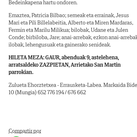
Bedeinkapena hartu ondoren.
Emaztea, Patricia Bilbao; semeak eta errainak, Jesus
Mari eta Pili Billelabeitia, Alberto eta Miren Mardaras,
Fermin eta Marilu Milikua; bilobak, Udane eta Julen
Conde; birbiloba, Jare; anai-arrebak, ezkon anai-arreba
ilobak, lehengusuak eta gainerako senideak.
HILETA MEZA: GAUR, abenduak 9, astelehena,
arratsaldeko ZAZPIETAN, Arrietako San Martin
parrokian.
Zulueta Ehorztetxea - Errausketa-Labea. Markaida Bid
10 (Mungia) 652 776 194 / 676 662
Compartir por