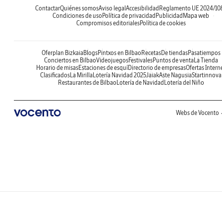
Contactar
Quiénes somos
Aviso legal
Accesibilidad
Reglamento UE 2024/10
Condiciones de uso
Política de privacidad
Publicidad
Mapa web
Compromisos editoriales
Política de cookies
Oferplan Bizkaia
Blogs
Pintxos en Bilbao
Recetas
De tiendas
Pasatiempos
Conciertos en Bilbao
Videojuegos
Festivales
Puntos de venta
La Tienda
Horario de misas
Estaciones de esquí
Directorio de empresas
Ofertas Intern
Clasificados
La Mirilla
Lotería Navidad 2025
Jaiak
Aste Nagusia
Startinnova
Restaurantes de Bilbao
Lotería de Navidad
Lotería del Niño
Webs de Vocento