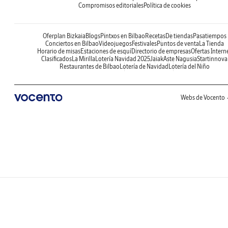
Compromisos editoriales
Política de cookies
Oferplan Bizkaia
Blogs
Pintxos en Bilbao
Recetas
De tiendas
Pasatiempos
Conciertos en Bilbao
Videojuegos
Festivales
Puntos de venta
La Tienda
Horario de misas
Estaciones de esquí
Directorio de empresas
Ofertas Intern
Clasificados
La Mirilla
Lotería Navidad 2025
Jaiak
Aste Nagusia
Startinnova
Restaurantes de Bilbao
Lotería de Navidad
Lotería del Niño
Webs de Vocento