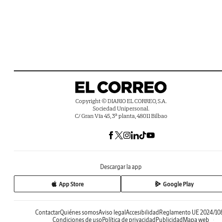
Copyright © DIARIO EL CORREO, S.A.
Sociedad Unipersonal.
C/ Gran Vía 45, 3ª planta, 48011 Bilbao
Descargar la app
App Store
Google Play
Contactar
Quiénes somos
Aviso legal
Accesibilidad
Reglamento UE 2024/10
Condiciones de uso
Política de privacidad
Publicidad
Mapa web