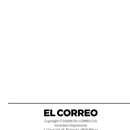
Copyright © DIARIO EL CORREO, S.A.
Sociedad Unipersonal.
C/ Gran Vía 45, 3ª planta, 48011 Bilbao