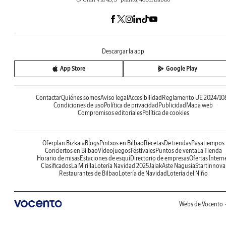
Descargar la app
App Store
Google Play
Contactar
Quiénes somos
Aviso legal
Accesibilidad
Reglamento UE 2024/10
Condiciones de uso
Política de privacidad
Publicidad
Mapa web
Compromisos editoriales
Política de cookies
Oferplan Bizkaia
Blogs
Pintxos en Bilbao
Recetas
De tiendas
Pasatiempos
Conciertos en Bilbao
Videojuegos
Festivales
Puntos de venta
La Tienda
Horario de misas
Estaciones de esquí
Directorio de empresas
Ofertas Intern
Clasificados
La Mirilla
Lotería Navidad 2025
Jaiak
Aste Nagusia
Startinnova
Restaurantes de Bilbao
Lotería de Navidad
Lotería del Niño
Webs de Vocento