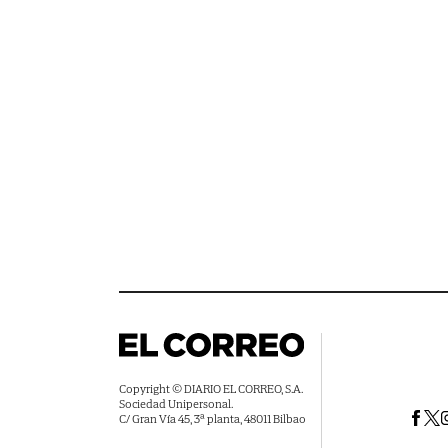
Copyright © DIARIO EL CORREO, S.A.
Sociedad Unipersonal.
C/ Gran Vía 45, 3ª planta, 48011 Bilbao