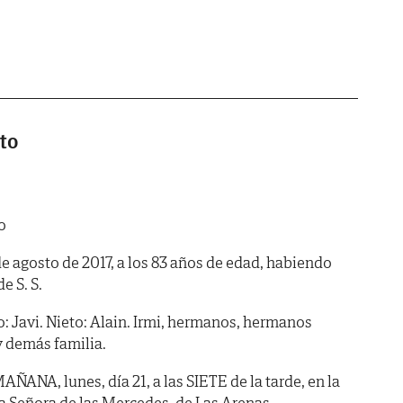
rto
o
 de agosto de 2017, a los 83 años de edad, habiendo
de S. S.
ico: Javi. Nieto: Alain. Irmi, hermanos, hermanos
y demás familia.
NA, lunes, día 21, a las SIETE de la tarde, en la
ra Señora de las Mercedes, de Las Arenas.