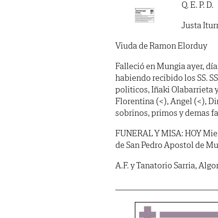
Q. E. P. D.
Justa Itur
Viuda de Ramon Elorduy
Falleció en Mungia ayer, día
habiendo recibido los SS. SS. 
politicos, Iñaki Olabarrieta
Florentina (<), Angel (<), D
sobrinos, primos y demas f
FUNERAL Y MISA: HOY Miercol
de San Pedro Apostol de Mu
A.F. y Tanatorio Sarria, Al