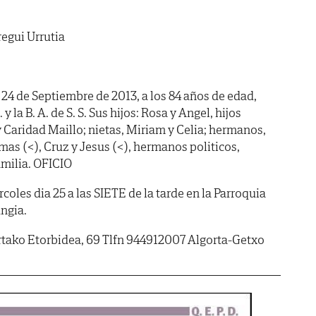
regui Urrutia
 24 de Septiembre de 2013, a los 84 años de edad,
y la B. A. de S. S. Sus hijos: Rosa y Angel, hijos
 y Caridad Maillo; nietas, Miriam y Celia; hermanos,
imas (<), Cruz y Jesus (<), hermanos politicos,
amilia. OFICIO
es dia 25 a las SIETE de la tarde en la Parroquia
ngia.
gortako Etorbidea, 69 Tlfn 944912007 Algorta-Getxo