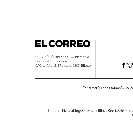
Copyright © DIARIO EL CORREO, S.A.
Sociedad Unipersonal.
C/ Gran Vía 45, 3ª planta, 48011 Bilbao
Contactar
Quiénes somos
Aviso le
Oferplan Bizkaia
Blogs
Pintxos en Bilbao
Recetas
De tiend
La