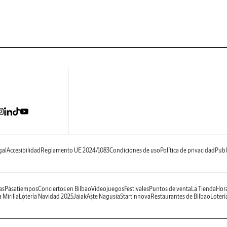
gal
Accesibilidad
Reglamento UE 2024/1083
Condiciones de uso
Política de privacidad
Publ
as
Pasatiempos
Conciertos en Bilbao
Videojuegos
Festivales
Puntos de venta
La Tienda
Hora
 Mirilla
Lotería Navidad 2025
Jaiak
Aste Nagusia
Startinnova
Restaurantes de Bilbao
Loterí