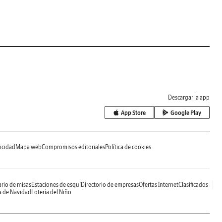
Descargar la app
App Store
Google Play
icidad
Mapa web
Compromisos editoriales
Política de cookies
rio de misas
Estaciones de esquí
Directorio de empresas
Ofertas Internet
Clasificados
a de Navidad
Lotería del Niño