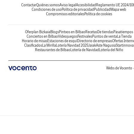
Contactar
Quiénes somos
Aviso legal
Accesibilidad
Reglamento UE 2024/10
Condiciones de uso
Política de privacidad
Publicidad
Mapa web
Compromisos editoriales
Política de cookies
Oferplan Bizkaia
Blogs
Pintxos en Bilbao
Recetas
De tiendas
Pasatiempos
Conciertos en Bilbao
Videojuegos
Festivales
Puntos de venta
La Tienda
Horario de misas
Estaciones de esquí
Directorio de empresas
Ofertas Intern
Clasificados
La Mirilla
Lotería Navidad 2025
Jaiak
Aste Nagusia
Startinnova
Restaurantes de Bilbao
Lotería de Navidad
Lotería del Niño
Webs de Vocento