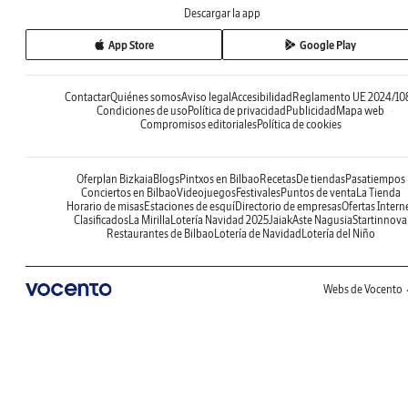
Descargar la app
App Store
Google Play
Contactar
Quiénes somos
Aviso legal
Accesibilidad
Reglamento UE 2024/10
Condiciones de uso
Política de privacidad
Publicidad
Mapa web
Compromisos editoriales
Política de cookies
Oferplan Bizkaia
Blogs
Pintxos en Bilbao
Recetas
De tiendas
Pasatiempos
Conciertos en Bilbao
Videojuegos
Festivales
Puntos de venta
La Tienda
Horario de misas
Estaciones de esquí
Directorio de empresas
Ofertas Intern
Clasificados
La Mirilla
Lotería Navidad 2025
Jaiak
Aste Nagusia
Startinnova
Restaurantes de Bilbao
Lotería de Navidad
Lotería del Niño
Webs de Vocento