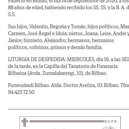
Falleció en Bilbao, el día 14 de septiembre de 2020, a los
88 años de edad, habiendo recibido los SS. SS. y la B. A. 
S.S.
Sus hijos, Valentin, Begoña y Tomás; hijos políticos, Mar
Carmen, José Ángel e Idoia; nietos, Joana. Leire, Ander 
Janire; biznieto, Alejandro; hermanos, hermanos
políticos, sobrinos, primos y demás familia.
LITURGIA DE DESPEDIDA: MIERCOLES, día 16, a las SEI
de la tarde, en la Capilla del Tanatorio de Funeraria
Bilbaína (Avda. Zumalakarregi, 10), de Bilbao.
Funeuskadi Bilbao. Alda. Doctor Areilza, 10. Bilbao. Tfn
94 423 72 50