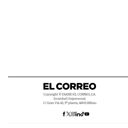
Copyright © DIARIO EL CORREO, S.A.
Sociedad Unipersonal.
C/ Gran Vía 45, 3ª planta, 48011 Bilbao