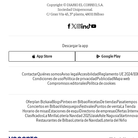
Copyright © DIARIO EL CORREO, S.A.
Sociedad Unipersonal.
C/ Gran Vía 45, 3ª planta, 48011 Bilbao
Descargar la app
App Store
Google Play
Contactar
Quiénes somos
Aviso legal
Accesibilidad
Reglamento UE 2024/10
Condiciones de uso
Política de privacidad
Publicidad
Mapa web
Compromisos editoriales
Política de cookies
Oferplan Bizkaia
Blogs
Pintxos en Bilbao
Recetas
De tiendas
Pasatiempos
Conciertos en Bilbao
Videojuegos
Festivales
Puntos de venta
La Tienda
Horario de misas
Estaciones de esquí
Directorio de empresas
Ofertas Intern
Clasificados
La Mirilla
Lotería Navidad 2025
Jaiak
Aste Nagusia
Startinnova
Restaurantes de Bilbao
Lotería de Navidad
Lotería del Niño