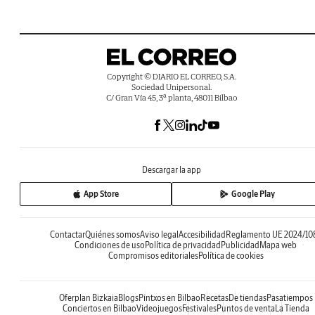
Copyright © DIARIO EL CORREO, S.A.
Sociedad Unipersonal.
C/ Gran Vía 45, 3ª planta, 48011 Bilbao
Descargar la app
App Store
Google Play
Contactar
Quiénes somos
Aviso legal
Accesibilidad
Reglamento UE 2024/10
Condiciones de uso
Política de privacidad
Publicidad
Mapa web
Compromisos editoriales
Política de cookies
Oferplan Bizkaia
Blogs
Pintxos en Bilbao
Recetas
De tiendas
Pasatiempos
Conciertos en Bilbao
Videojuegos
Festivales
Puntos de venta
La Tienda