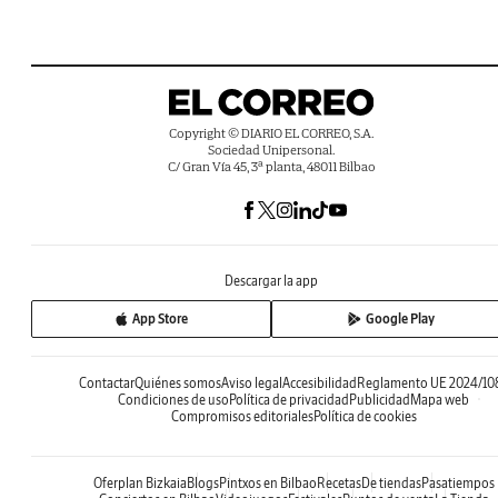
Copyright © DIARIO EL CORREO, S.A.
Sociedad Unipersonal.
C/ Gran Vía 45, 3ª planta, 48011 Bilbao
Descargar la app
App Store
Google Play
Contactar
Quiénes somos
Aviso legal
Accesibilidad
Reglamento UE 2024/10
Condiciones de uso
Política de privacidad
Publicidad
Mapa web
Compromisos editoriales
Política de cookies
Oferplan Bizkaia
Blogs
Pintxos en Bilbao
Recetas
De tiendas
Pasatiempos