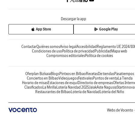
Descargar la app
App Store
Google Play
Contactar
Quiénes somos
Aviso legal
Accesibilidad
Reglamento UE 2024/10
Condiciones de uso
Política de privacidad
Publicidad
Mapa web
Compromisos editoriales
Política de cookies
Oferplan Bizkaia
Blogs
Pintxos en Bilbao
Recetas
De tiendas
Pasatiempos
Conciertos en Bilbao
Videojuegos
Festivales
Puntos de venta
La Tienda
Horario de misas
Estaciones de esquí
Directorio de empresas
Ofertas Intern
Clasificados
La Mirilla
Lotería Navidad 2025
Jaiak
Aste Nagusia
Startinnova
Restaurantes de Bilbao
Lotería de Navidad
Lotería del Niño
Webs de Vocento