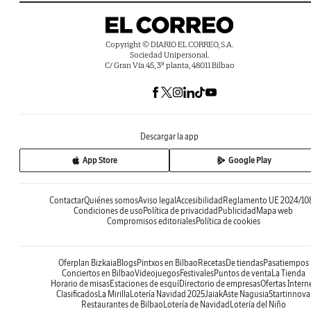
Copyright © DIARIO EL CORREO, S.A.
Sociedad Unipersonal.
C/ Gran Vía 45, 3ª planta, 48011 Bilbao
Descargar la app
App Store
Google Play
Contactar
Quiénes somos
Aviso legal
Accesibilidad
Reglamento UE 2024/10
Condiciones de uso
Política de privacidad
Publicidad
Mapa web
Compromisos editoriales
Política de cookies
Oferplan Bizkaia
Blogs
Pintxos en Bilbao
Recetas
De tiendas
Pasatiempos
Conciertos en Bilbao
Videojuegos
Festivales
Puntos de venta
La Tienda
Horario de misas
Estaciones de esquí
Directorio de empresas
Ofertas Intern
Clasificados
La Mirilla
Lotería Navidad 2025
Jaiak
Aste Nagusia
Startinnova
Restaurantes de Bilbao
Lotería de Navidad
Lotería del Niño