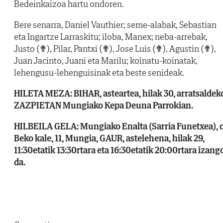
Bedeinkaizoa hartu ondoren.
Bere senarra, Daniel Vauthier; seme-alabak, Sebastian
eta Ingartze Larraskitu; iloba, Manex; neba-arrebak,
Justo (✟), Pilar, Pantxi (✟), Jose Luis (✟), Agustin (✟),
Juan Jacinto, Juani eta Marilu; koinatu-koinatak,
lehengusu-lehenguisinak eta beste senideak.
HILETA MEZA: BIHAR, asteartea, hilak 30, arratsaldek
ZAZPIETAN Mungiako Kepa Deuna Parrokian.
HILBEILA GELA: Mungiako Enalta (Sarria Funetxea), c
Beko kale, 11, Mungia, GAUR, astelehena, hilak 29,
11:30etatik 13:30rtara eta 16:30etatik 20:00rtara izang
da.