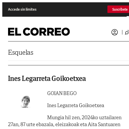
Saltar al contenido
Accede sin límites
Suscríbete
Esquelas
Ines Legarreta Goikoetxea
GOIAN BEGO
Ines Legarreta Goikoetxea
Mungia hil zen, 2024ko uztailaren
27an, 87 urte ebazala, eleizakoak eta Aita Santuaren