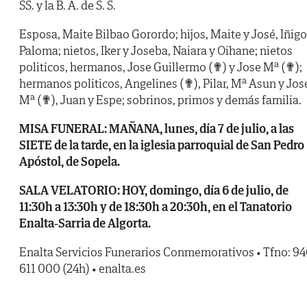
SS. y la B. A. de S. S.
Esposa, Maite Bilbao Gorordo; hijos, Maite y José, Iñigo
Paloma; nietos, Iker y Joseba, Naiara y Oihane; nietos
politicos, hermanos, Jose Guillermo (✟) y Jose Mª (✟);
hermanos politicos, Angelines (✟), Pilar, Mª Asun y Jos
Mª (✟), Juan y Espe; sobrinos, primos y demás familia.
MISA FUNERAL: MAÑANA, lunes, día 7 de julio, a las
SIETE de la tarde, en la iglesia parroquial de San Pedro
Apóstol, de Sopela.
SALA VELATORIO: HOY, domingo, día 6 de julio, de
11:30h a 13:30h y de 18:30h a 20:30h, en el Tanatorio
Enalta-Sarria de Algorta.
Enalta Servicios Funerarios Conmemorativos • Tfno: 9
611 000 (24h) • enalta.es