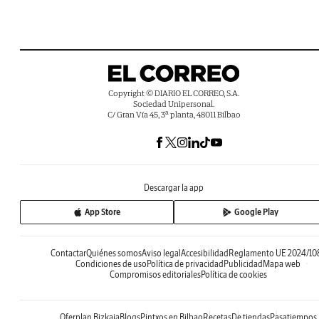
Copyright © DIARIO EL CORREO, S.A.
Sociedad Unipersonal.
C/ Gran Vía 45, 3ª planta, 48011 Bilbao
Descargar la app
App Store
Google Play
Contactar
Quiénes somos
Aviso legal
Accesibilidad
Reglamento UE 2024/10
Condiciones de uso
Política de privacidad
Publicidad
Mapa web
Compromisos editoriales
Política de cookies
Oferplan Bizkaia
Blogs
Pintxos en Bilbao
Recetas
De tiendas
Pasatiempos