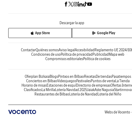
Descargar la app
App Store
Google Play
Contactar
Quiénes somos
Aviso legal
Accesibilidad
Reglamento UE 2024/10
Condiciones de uso
Política de privacidad
Publicidad
Mapa web
Compromisos editoriales
Política de cookies
Oferplan Bizkaia
Blogs
Pintxos en Bilbao
Recetas
De tiendas
Pasatiempos
Conciertos en Bilbao
Videojuegos
Festivales
Puntos de venta
La Tienda
Horario de misas
Estaciones de esquí
Directorio de empresas
Ofertas Intern
Clasificados
La Mirilla
Lotería Navidad 2025
Jaiak
Aste Nagusia
Startinnova
Restaurantes de Bilbao
Lotería de Navidad
Lotería del Niño
Webs de Vocento