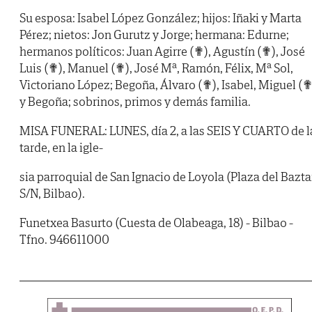
Su esposa: Isabel López González; hijos: Iñaki y Marta
Pérez; nietos: Jon Gurutz y Jorge; hermana: Edurne;
hermanos políticos: Juan Agirre (✟), Agustín (✟), José
Luis (✟), Manuel (✟), José Mª, Ramón, Félix, Mª Sol,
Victoriano López; Begoña, Álvaro (✟), Isabel, Miguel (✟
y Begoña; sobrinos, primos y demás familia.
MISA FUNERAL: LUNES, día 2, a las SEIS Y CUARTO de l
tarde, en la igle-
sia parroquial de San Ignacio de Loyola (Plaza del Bazt
S/N, Bilbao).
Funetxea Basurto (Cuesta de Olabeaga, 18) - Bilbao -
Tfno. 946611000