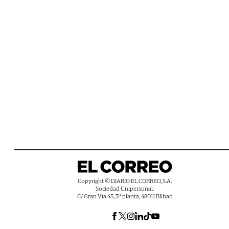
Copyright © DIARIO EL CORREO, S.A.
Sociedad Unipersonal.
C/ Gran Vía 45, 3ª planta, 48011 Bilbao