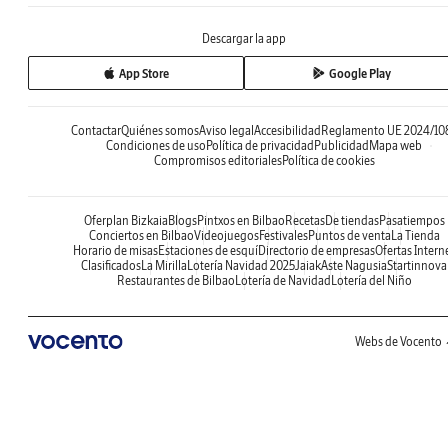
Descargar la app
App Store
Google Play
Contactar
Quiénes somos
Aviso legal
Accesibilidad
Reglamento UE 2024/10
Condiciones de uso
Política de privacidad
Publicidad
Mapa web
Compromisos editoriales
Política de cookies
Oferplan Bizkaia
Blogs
Pintxos en Bilbao
Recetas
De tiendas
Pasatiempos
Conciertos en Bilbao
Videojuegos
Festivales
Puntos de venta
La Tienda
Horario de misas
Estaciones de esquí
Directorio de empresas
Ofertas Intern
Clasificados
La Mirilla
Lotería Navidad 2025
Jaiak
Aste Nagusia
Startinnova
Restaurantes de Bilbao
Lotería de Navidad
Lotería del Niño
Webs de Vocento