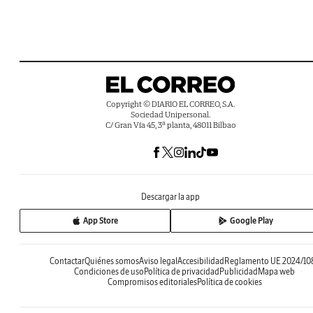
Copyright © DIARIO EL CORREO, S.A.
Sociedad Unipersonal.
C/ Gran Vía 45, 3ª planta, 48011 Bilbao
Descargar la app
App Store
Google Play
Contactar
Quiénes somos
Aviso legal
Accesibilidad
Reglamento UE 2024/10
Condiciones de uso
Política de privacidad
Publicidad
Mapa web
Compromisos editoriales
Política de cookies