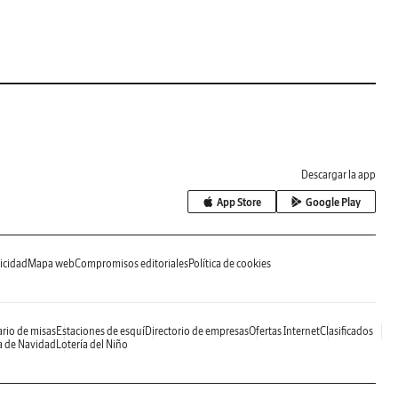
Descargar la app
App Store
Google Play
icidad
Mapa web
Compromisos editoriales
Política de cookies
rio de misas
Estaciones de esquí
Directorio de empresas
Ofertas Internet
Clasificados
a de Navidad
Lotería del Niño