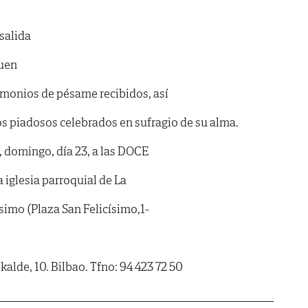
salida
suen
timonios de pésame recibidos, así
tos piadosos celebrados en sufragio de su alma.
omingo, día 23, a las DOCE
 iglesia parroquial de La
ísimo (Plaza San Felicísimo,1-
alde, 10. Bilbao. Tfno: 94 423 72 50