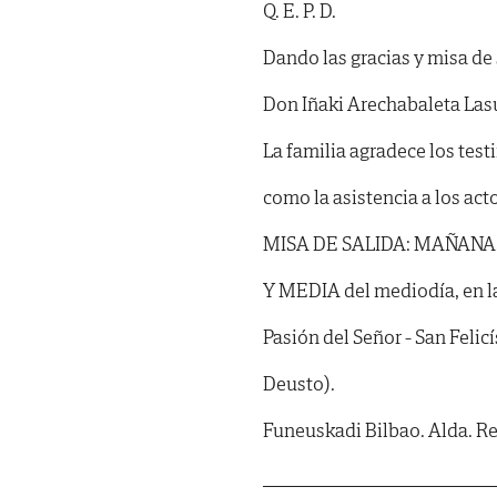
Q. E. P. D.
Dando las gracias y misa de 
Don Iñaki Arechabaleta La
La familia agradece los tes
como la asistencia a los ac
MISA DE SALIDA: MAÑANA, d
Y MEDIA del mediodía, en la
Pasión del Señor - San Felic
Deusto).
Funeuskadi Bilbao. Alda. Rek