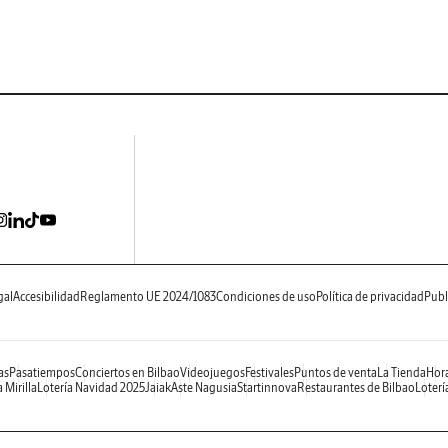
gal
Accesibilidad
Reglamento UE 2024/1083
Condiciones de uso
Política de privacidad
Publ
as
Pasatiempos
Conciertos en Bilbao
Videojuegos
Festivales
Puntos de venta
La Tienda
Hora
 Mirilla
Lotería Navidad 2025
Jaiak
Aste Nagusia
Startinnova
Restaurantes de Bilbao
Loterí