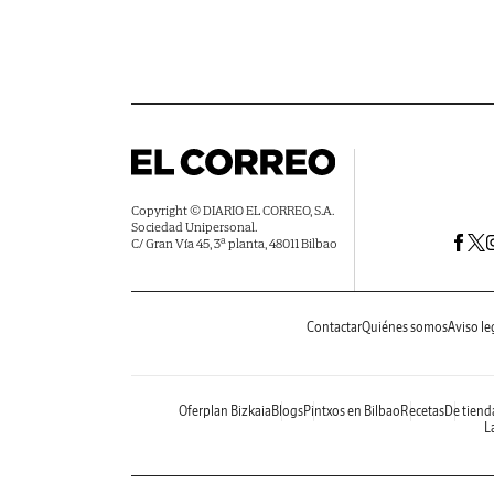
Copyright © DIARIO EL CORREO, S.A.
Sociedad Unipersonal.
C/ Gran Vía 45, 3ª planta, 48011 Bilbao
Contactar
Quiénes somos
Aviso le
Oferplan Bizkaia
Blogs
Pintxos en Bilbao
Recetas
De tiend
La