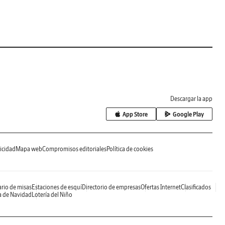
Descargar la app
App Store
Google Play
icidad
Mapa web
Compromisos editoriales
Política de cookies
rio de misas
Estaciones de esquí
Directorio de empresas
Ofertas Internet
Clasificados
a de Navidad
Lotería del Niño