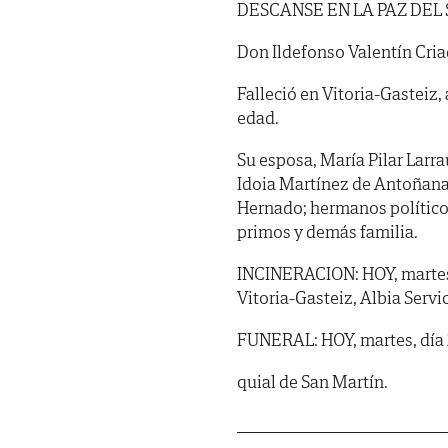
DESCANSE EN LA PAZ DEL
Don Ildefonso Valentín Cri
Falleció en Vitoria-Gasteiz, 
edad.
Su esposa, María Pilar Larrau
Idoia Martínez de Antoñana;
Hernado; hermanos políticos
primos y demás familia.
INCINERACION: HOY, martes, d
Vitoria-Gasteiz, Albia Servi
FUNERAL: HOY, martes, día 22,
quial de San Martín.