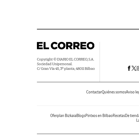
Copyright © DIARIO EL CORREO, S.A.
Sociedad Unipersonal.
C/ Gran Vía 45, 3ª planta, 48011 Bilbao
Contactar
Quiénes somos
Aviso le
Oferplan Bizkaia
Blogs
Pintxos en Bilbao
Recetas
De tiend
La