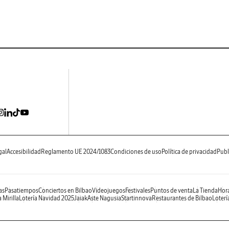
gal
Accesibilidad
Reglamento UE 2024/1083
Condiciones de uso
Política de privacidad
Publ
as
Pasatiempos
Conciertos en Bilbao
Videojuegos
Festivales
Puntos de venta
La Tienda
Hora
 Mirilla
Lotería Navidad 2025
Jaiak
Aste Nagusia
Startinnova
Restaurantes de Bilbao
Loterí