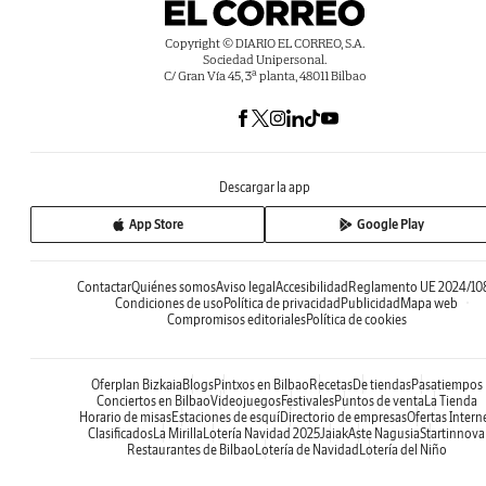
Copyright © DIARIO EL CORREO, S.A.
Sociedad Unipersonal.
C/ Gran Vía 45, 3ª planta, 48011 Bilbao
Descargar la app
App Store
Google Play
Contactar
Quiénes somos
Aviso legal
Accesibilidad
Reglamento UE 2024/10
Condiciones de uso
Política de privacidad
Publicidad
Mapa web
Compromisos editoriales
Política de cookies
Oferplan Bizkaia
Blogs
Pintxos en Bilbao
Recetas
De tiendas
Pasatiempos
Conciertos en Bilbao
Videojuegos
Festivales
Puntos de venta
La Tienda
Horario de misas
Estaciones de esquí
Directorio de empresas
Ofertas Intern
Clasificados
La Mirilla
Lotería Navidad 2025
Jaiak
Aste Nagusia
Startinnova
Restaurantes de Bilbao
Lotería de Navidad
Lotería del Niño