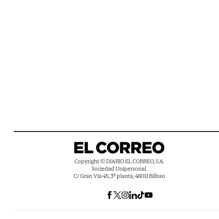
Copyright © DIARIO EL CORREO, S.A.
Sociedad Unipersonal.
C/ Gran Vía 45, 3ª planta, 48011 Bilbao