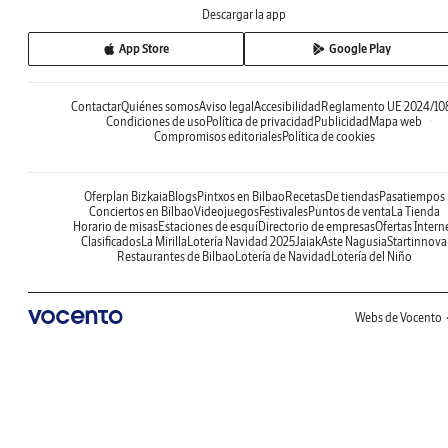
Descargar la app
App Store
Google Play
Contactar
Quiénes somos
Aviso legal
Accesibilidad
Reglamento UE 2024/10
Condiciones de uso
Política de privacidad
Publicidad
Mapa web
Compromisos editoriales
Política de cookies
Oferplan Bizkaia
Blogs
Pintxos en Bilbao
Recetas
De tiendas
Pasatiempos
Conciertos en Bilbao
Videojuegos
Festivales
Puntos de venta
La Tienda
Horario de misas
Estaciones de esquí
Directorio de empresas
Ofertas Intern
Clasificados
La Mirilla
Lotería Navidad 2025
Jaiak
Aste Nagusia
Startinnova
Restaurantes de Bilbao
Lotería de Navidad
Lotería del Niño
Webs de Vocento