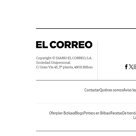
Copyright © DIARIO EL CORREO, S.A.
Sociedad Unipersonal.
C/ Gran Vía 45, 3ª planta, 48011 Bilbao
Contactar
Quiénes somos
Aviso le
Oferplan Bizkaia
Blogs
Pintxos en Bilbao
Recetas
De tiend
La