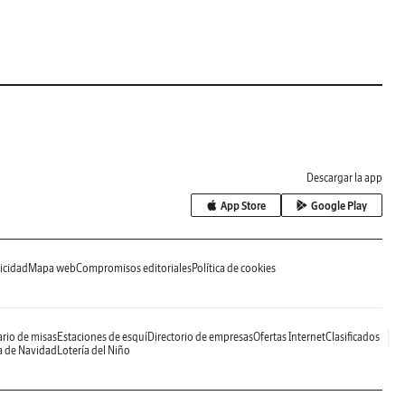
Descargar la app
App Store
Google Play
icidad
Mapa web
Compromisos editoriales
Política de cookies
rio de misas
Estaciones de esquí
Directorio de empresas
Ofertas Internet
Clasificados
a de Navidad
Lotería del Niño