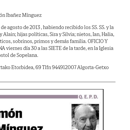
ón Ibañez Mínguez
de agosto de 2013 , habiendo recibido los SS. SS. y la
y Alain; hijas políticas, Sira y Silvia; nietos, Ian, Halia,
ticos, sobrinos, primos y demás familia. OFICIO Y
ernes día 30 a las SIETE de la tarde, en la Iglesia
stol de Sopelana.
gortako Etorbidea, 69 Tlfn 944912007 Algorta-Getxo