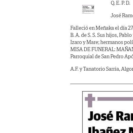
Q. E. P. D.
José Ram
Falleció en Meñaka el día 27 
B. A. de S. S. Sus hijos, Pablo 
Izaro y Mare; hermanos polí
MISA DE FUNERAL: MAÑANA vi
Parroquial de San Pedro Apó
A.F. y Tanatorio Sarria, Al