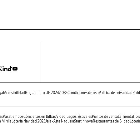
gal
Accesibilidad
Reglamento UE 2024/1083
Condiciones de uso
Política de privacidad
Publ
as
Pasatiempos
Conciertos en Bilbao
Videojuegos
Festivales
Puntos de venta
La Tienda
Hora
 Mirilla
Lotería Navidad 2025
Jaiak
Aste Nagusia
Startinnova
Restaurantes de Bilbao
Loterí