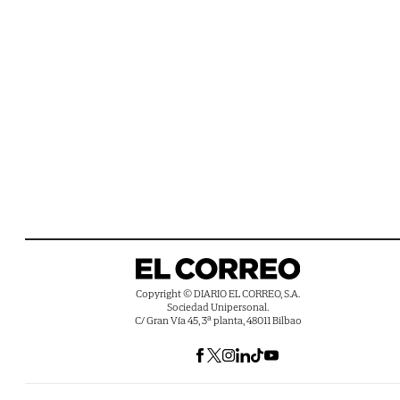
Copyright © DIARIO EL CORREO, S.A.
Sociedad Unipersonal.
C/ Gran Vía 45, 3ª planta, 48011 Bilbao