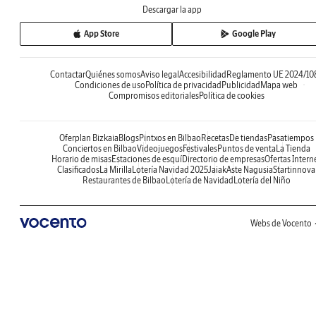
Descargar la app
App Store
Google Play
Contactar
Quiénes somos
Aviso legal
Accesibilidad
Reglamento UE 2024/10
Condiciones de uso
Política de privacidad
Publicidad
Mapa web
Compromisos editoriales
Política de cookies
Oferplan Bizkaia
Blogs
Pintxos en Bilbao
Recetas
De tiendas
Pasatiempos
Conciertos en Bilbao
Videojuegos
Festivales
Puntos de venta
La Tienda
Horario de misas
Estaciones de esquí
Directorio de empresas
Ofertas Intern
Clasificados
La Mirilla
Lotería Navidad 2025
Jaiak
Aste Nagusia
Startinnova
Restaurantes de Bilbao
Lotería de Navidad
Lotería del Niño
Webs de Vocento