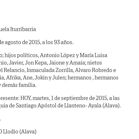
ela Iturribarria
 de agosto de 2015, a los 93 años.
o; hijos políticos, Antonio López y María Luisa
io, Javier, Jon Kepa, Jaione y Amaia; nietos
bel Relancio, Inmaculada Zorrilla, Alvaro Robredo e
aia, Afrika, Ane, Jokin y Julen; hermanos , hermanos
y demás familia.
sente: HOY, martes, 1 de septiembre de 2015, a las
oquia de Santiago Apóstol de Llanteno- Ayala (Alava).
.
0 Llodio (Alava)