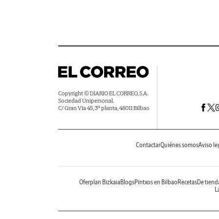
Copyright © DIARIO EL CORREO, S.A.
Sociedad Unipersonal.
C/ Gran Vía 45, 3ª planta, 48011 Bilbao
Contactar
Quiénes somos
Aviso le
Oferplan Bizkaia
Blogs
Pintxos en Bilbao
Recetas
De tiend
La