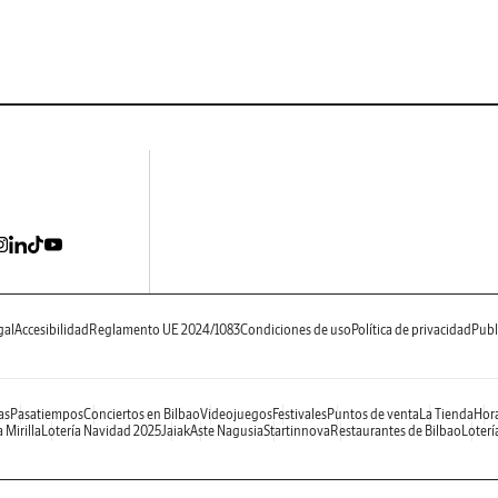
gal
Accesibilidad
Reglamento UE 2024/1083
Condiciones de uso
Política de privacidad
Publ
as
Pasatiempos
Conciertos en Bilbao
Videojuegos
Festivales
Puntos de venta
La Tienda
Hora
 Mirilla
Lotería Navidad 2025
Jaiak
Aste Nagusia
Startinnova
Restaurantes de Bilbao
Loterí