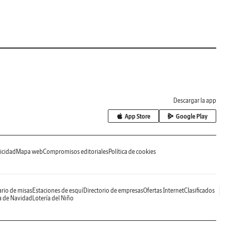
Descargar la app
App Store
Google Play
icidad
Mapa web
Compromisos editoriales
Política de cookies
rio de misas
Estaciones de esquí
Directorio de empresas
Ofertas Internet
Clasificados
a de Navidad
Lotería del Niño