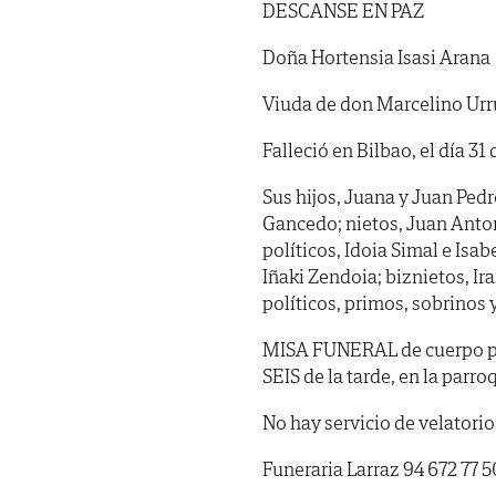
DESCANSE EN PAZ
Doña Hortensia Isasi Arana
Viuda de don Marcelino Urru
Falleció en Bilbao, el día 31
Sus hijos, Juana y Juan Pedr
Gancedo; nietos, Juan Anton
políticos, Idoia Simal e Isa
Iñaki Zendoia; biznietos, Ir
políticos, primos, sobrinos 
MISA FUNERAL de cuerpo pre
SEIS de la tarde, en la parr
No hay servicio de velatorio
Funeraria Larraz 94 672 77 5