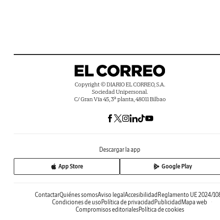
Copyright © DIARIO EL CORREO, S.A.
Sociedad Unipersonal.
C/ Gran Vía 45, 3ª planta, 48011 Bilbao
Descargar la app
App Store
Google Play
Contactar
Quiénes somos
Aviso legal
Accesibilidad
Reglamento UE 2024/10
Condiciones de uso
Política de privacidad
Publicidad
Mapa web
Compromisos editoriales
Política de cookies