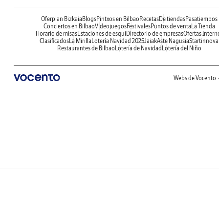
Oferplan Bizkaia
Blogs
Pintxos en Bilbao
Recetas
De tiendas
Pasatiempos
Conciertos en Bilbao
Videojuegos
Festivales
Puntos de venta
La Tienda
Horario de misas
Estaciones de esquí
Directorio de empresas
Ofertas Intern
Clasificados
La Mirilla
Lotería Navidad 2025
Jaiak
Aste Nagusia
Startinnova
Restaurantes de Bilbao
Lotería de Navidad
Lotería del Niño
Webs de Vocento