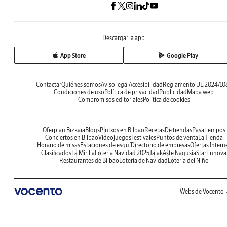
Descargar la app
App Store
Google Play
Contactar
Quiénes somos
Aviso legal
Accesibilidad
Reglamento UE 2024/10
Condiciones de uso
Política de privacidad
Publicidad
Mapa web
Compromisos editoriales
Política de cookies
Oferplan Bizkaia
Blogs
Pintxos en Bilbao
Recetas
De tiendas
Pasatiempos
Conciertos en Bilbao
Videojuegos
Festivales
Puntos de venta
La Tienda
Horario de misas
Estaciones de esquí
Directorio de empresas
Ofertas Intern
Clasificados
La Mirilla
Lotería Navidad 2025
Jaiak
Aste Nagusia
Startinnova
Restaurantes de Bilbao
Lotería de Navidad
Lotería del Niño
Webs de Vocento