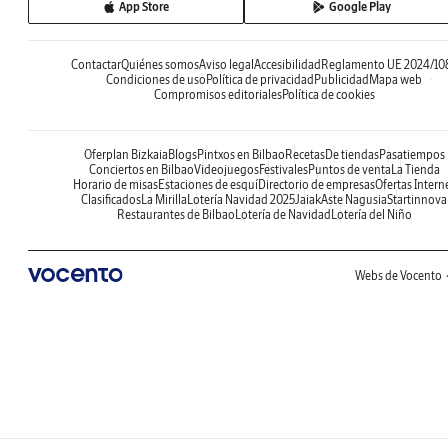
App Store
Google Play
Contactar
Quiénes somos
Aviso legal
Accesibilidad
Reglamento UE 2024/10
Condiciones de uso
Política de privacidad
Publicidad
Mapa web
Compromisos editoriales
Política de cookies
Oferplan Bizkaia
Blogs
Pintxos en Bilbao
Recetas
De tiendas
Pasatiempos
Conciertos en Bilbao
Videojuegos
Festivales
Puntos de venta
La Tienda
Horario de misas
Estaciones de esquí
Directorio de empresas
Ofertas Intern
Clasificados
La Mirilla
Lotería Navidad 2025
Jaiak
Aste Nagusia
Startinnova
Restaurantes de Bilbao
Lotería de Navidad
Lotería del Niño
Webs de Vocento