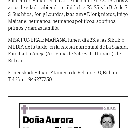
Falleció en Bilbao, el día 21 de diciembre de 2013, a los 
años de edad, habiendo recibido los SS. SS. y la B. A de S
S. Sus hijos, Jon y Lourdes, Izaskun y Dioni; nietos, Iñigo
Maitane; hermanos, hermanos políticos, sobrinos,
primos y demás familia.
MISA FUNERAL: MAÑANA, lunes, día 23, a las SIETE Y
MEDIA de la tarde, en la iglesia parroquial de La Sagrad
Familia-La Aneja (Anselma de Salces, 1 - Uribarri), de
Bilbao.
Funeuskadi Bilbao, Alameda de Rekalde 10, Bilbao.
Teléfono 944237250.