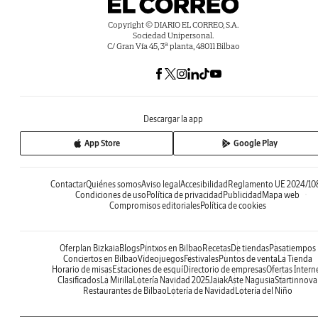
Copyright © DIARIO EL CORREO, S.A.
Sociedad Unipersonal.
C/ Gran Vía 45, 3ª planta, 48011 Bilbao
Descargar la app
App Store
Google Play
Contactar
Quiénes somos
Aviso legal
Accesibilidad
Reglamento UE 2024/10
Condiciones de uso
Política de privacidad
Publicidad
Mapa web
Compromisos editoriales
Política de cookies
Oferplan Bizkaia
Blogs
Pintxos en Bilbao
Recetas
De tiendas
Pasatiempos
Conciertos en Bilbao
Videojuegos
Festivales
Puntos de venta
La Tienda
Horario de misas
Estaciones de esquí
Directorio de empresas
Ofertas Intern
Clasificados
La Mirilla
Lotería Navidad 2025
Jaiak
Aste Nagusia
Startinnova
Restaurantes de Bilbao
Lotería de Navidad
Lotería del Niño