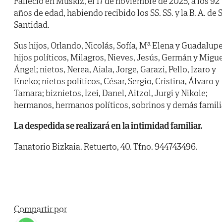
Falleció en Muskiz, el 17 de noviembre de 2025, a los 92
años de edad, habiendo recibido los SS. SS. y la B. A. de 
Santidad.
Sus hijos, Orlando, Nicolás, Sofía, Mª Elena y Guadalupe
hijos políticos, Milagros, Nieves, Jesús, Germán y Migu
Ángel; nietos, Nerea, Aiala, Jorge, Garazi, Pello, Izaro y
Eneko; nietos políticos, César, Sergio, Cristina, Álvaro y
Tamara; biznietos, Izei, Danel, Aitzol, Jurgi y Nikole;
hermanos, hermanos políticos, sobrinos y demás famili
La despedida se realizará en la intimidad familiar.
Tanatorio Bizkaia. Retuerto, 40. Tfno. 944743496.
Compartir por