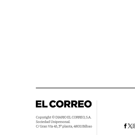
Copyright © DIARIO EL CORREO, S.A.
Sociedad Unipersonal.
C/ Gran Vía 45, 3ª planta, 48011 Bilbao