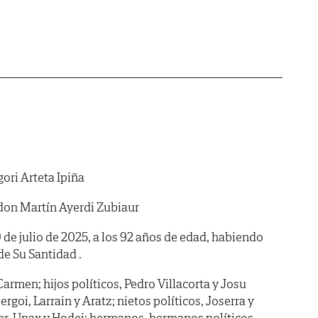
ori Arteta Ipiña
don Martín Ayerdi Zubiaur
9 de julio de 2025, a los 92 años de edad, habiendo
 de Su Santidad .
Carmen; hijos políticos, Pedro Villacorta y Josu
ergoi, Larrain y Aratz; nietos políticos, Joserra y
er, Unax y Hodei; hermanos, hermanos políticos,