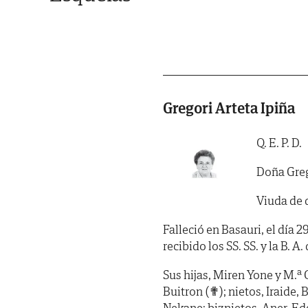
Gregori Arteta Ipiña
Q. E. P. D.
Doña Greg
Viuda de 
Falleció en Basauri, el día 2
recibido los SS. SS. y la B. A.
Sus hijas, Miren Yone y M.ª 
Buitron (✟); nietos, Iraide, B
Nekane; biznietos, Aner, Ed