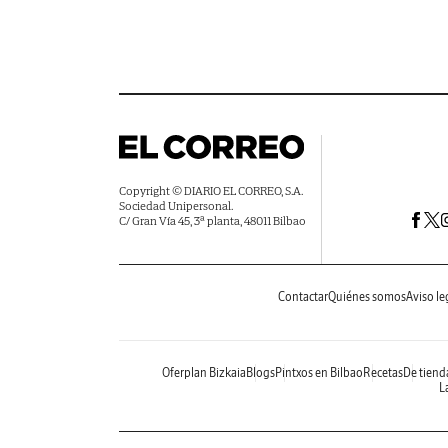
Copyright © DIARIO EL CORREO, S.A.
Sociedad Unipersonal.
C/ Gran Vía 45, 3ª planta, 48011 Bilbao
Contactar
Quiénes somos
Aviso le
Oferplan Bizkaia
Blogs
Pintxos en Bilbao
Recetas
De tiend
La