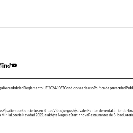
gal
Accesibilidad
Reglamento UE 2024/1083
Condiciones de uso
Política de privacidad
Publ
as
Pasatiempos
Conciertos en Bilbao
Videojuegos
Festivales
Puntos de venta
La Tienda
Hora
 Mirilla
Lotería Navidad 2025
Jaiak
Aste Nagusia
Startinnova
Restaurantes de Bilbao
Loterí