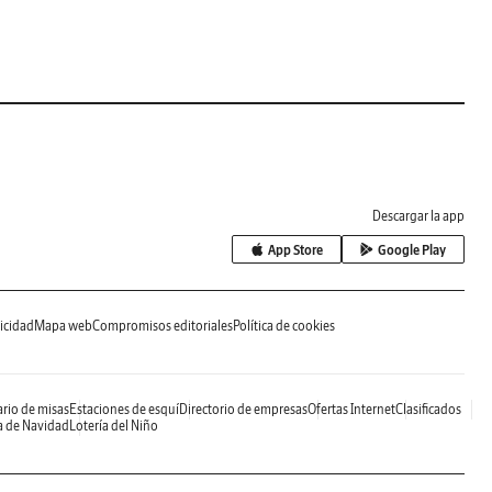
Descargar la app
App Store
Google Play
icidad
Mapa web
Compromisos editoriales
Política de cookies
rio de misas
Estaciones de esquí
Directorio de empresas
Ofertas Internet
Clasificados
a de Navidad
Lotería del Niño