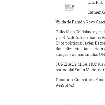
Q. E. P. D.
Carmen G
Viuda de Ramón Novo Garc
Falleció en Galdakao ayer, d
y la B. A. de S. S. Su madre:
Hijos políticos: Javier, Bego
Raul. Biznieto: Danel. Herm
amigas y demás familia. OF
FUNERAL Y MISA: HOY, jueves,
parroquial Santa María, de 
Tanatorio-Crematorio Funer
944961743